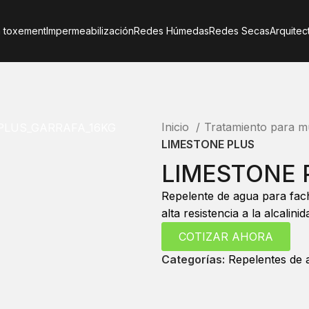
 toxement
Impermeabilización
Redes Húmedas
Redes Secas
Arquitec
r
Inicio
Tratamiento para 
LIMESTONE PLUS
LIMESTONE 
Repelente de agua para fa
alta resistencia a la alcalinid
COTIZAR AHORA
Categorías:
Repelentes de 