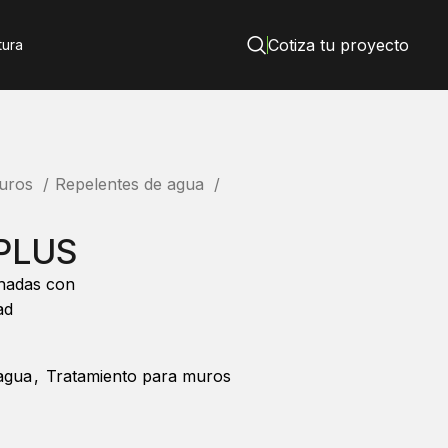
Cotiza tu proyecto
tura
muros
Repelentes de agua
PLUS
chadas con
ad
agua
,
Tratamiento para muros