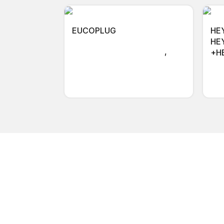
EUCOPLUG
HE
HEY
Tratamiento para muros
,
+HE
Sello de filtraciones
Tra
Sel