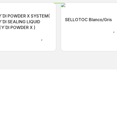
Y´DI POWDER X SYSTEM(
SELLOTOC Blanco/Gris
´DI SEALING LIQUID
Y´DI POWDER X )
Tratamiento para muros
,
Impermeabilización de
tamiento para muros
,
superficies
lo de filtraciones