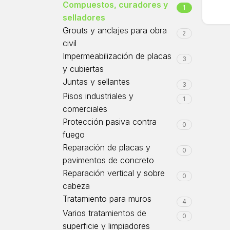
Compuestos, curadores y
1
sella
selladores
Grouts y anclajes para obra
2
civil
Impermeabilización de placas
3
y cubiertas
Juntas y sellantes
3
Pisos industriales y
1
comerciales
Protección pasiva contra
0
fuego
Reparación de placas y
0
pavimentos de concreto
Reparación vertical y sobre
0
cabeza
Tratamiento para muros
4
Varios tratamientos de
0
superficie y limpiadores