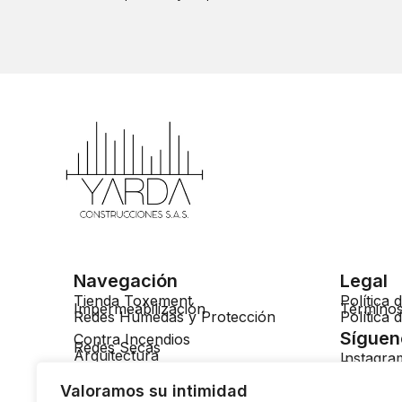
Navegación
Legal
Tienda Toxement
Política 
Impermeabilización
Términos
Redes Húmedas y Protección
Política
Síguen
Contra Incendios
Redes Secas
Arquitectura
Instagra
Faceboo
LinkedIn
Valoramos su intimidad