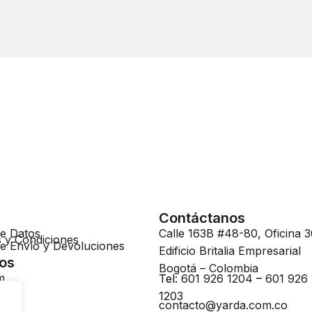
Contáctanos
de Datos
Calle 163B #48-80, Oficina 3
 y Condiciones
 de Envío y Devoluciones
Edificio Britalia Empresarial
os
Bogotá – Colombia
m
Tel:
601 926 1204
–
601 926
k
1203
contacto@yarda.com.co