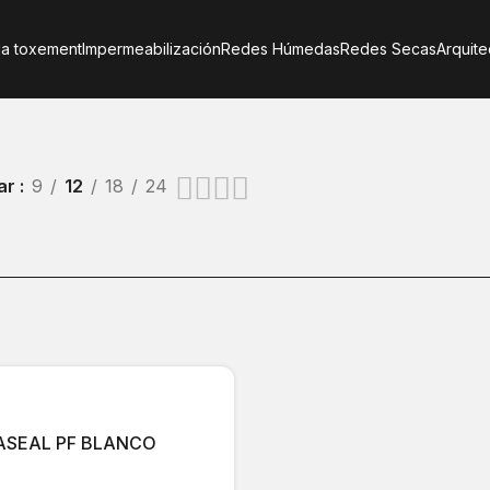
a toxement
Impermeabilización
Redes Húmedas
Redes Secas
Arquite
ar
9
12
18
24
ASEAL PF BLANCO
uestos, curadores y