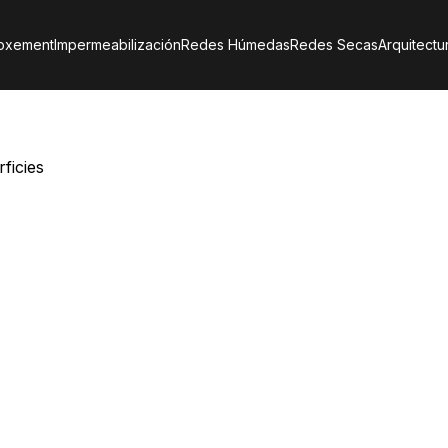
toxement
Impermeabilización
Redes Húmedas
Redes Secas
Arquitectu
ficies