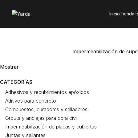
Inicio
Tienda 
Inicio
Tratamiento para muros
Impermeabilización de super
Mostrar
9
12
18
24
CATEGORÍAS
Adhesivos y recubrimientos epóxicos
Aditivos para concreto
Compuestos, curadores y selladores
Grouts y anclajes para obra civil
Impermeabilización de placas y cubiertas
Juntas y sellantes