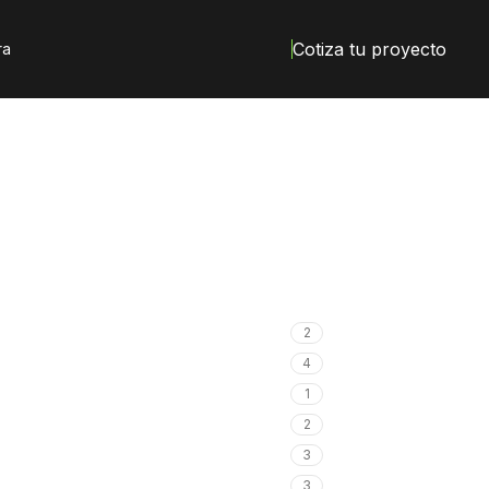
Cotiza tu proyecto
ra
2
4
1
2
3
3