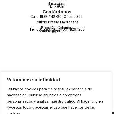
Instagram
Facebook
LinkedIn
Contáctanos
Calle 163B #48-80, Oficina 305,
Edificio Britalia Empresarial
Bogotá – Colombia
Tel:
601 926 1204
–
601 926 1203
contacto@yarda.com.co
Valoramos su intimidad
Utilizamos cookies para mejorar su experiencia de
navegación, publicar anuncios o contenidos
personalizados y analizar nuestro tráfico. Al hacer clic en
«Aceptar todo», aceptas el uso que hacemos de las
cookies.