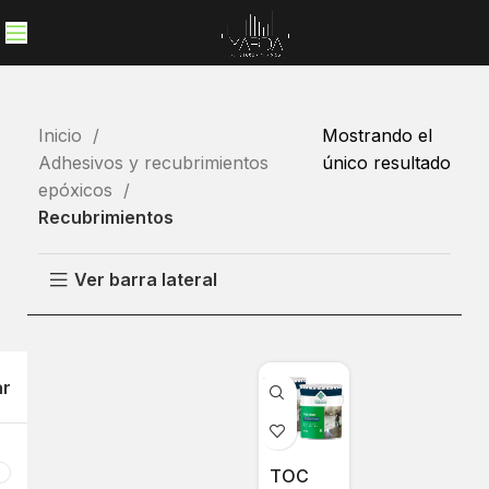
Inicio
Mostrando el
Adhesivos y recubrimientos
único resultado
epóxicos
Recubrimientos
Ver barra lateral
ar
TOC