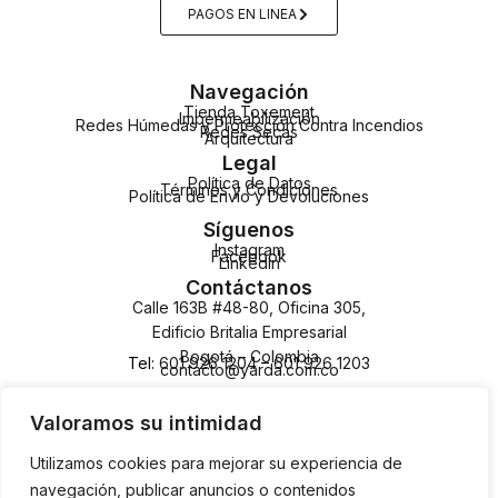
PAGOS EN LINEA
Navegación
Tienda Toxement
Impermeabilización
Redes Húmedas y Protección Contra Incendios
Redes Secas
Arquitectura
Legal
Política de Datos
Términos y Condiciones
Política de Envío y Devoluciones
Síguenos
Instagram
Facebook
LinkedIn
Contáctanos
Calle 163B #48-80, Oficina 305,
Edificio Britalia Empresarial
Bogotá – Colombia
Tel:
601 926 1204
–
601 926 1203
contacto@yarda.com.co
Valoramos su intimidad
Utilizamos cookies para mejorar su experiencia de
navegación, publicar anuncios o contenidos