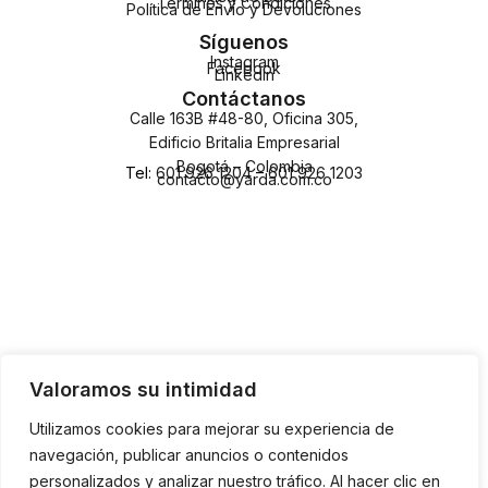
Términos y Condiciones
Política de Envío y Devoluciones
Síguenos
Instagram
Facebook
LinkedIn
Contáctanos
Calle 163B #48-80, Oficina 305,
Edificio Britalia Empresarial
Bogotá – Colombia
Tel:
601 926 1204
–
601 926 1203
contacto@yarda.com.co
Valoramos su intimidad
Utilizamos cookies para mejorar su experiencia de
navegación, publicar anuncios o contenidos
personalizados y analizar nuestro tráfico. Al hacer clic en