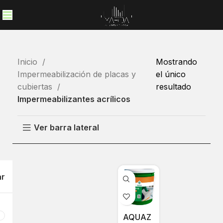
Inicio
Mostrando
Impermeabilización de placas y
el único
cubiertas
resultado
Impermeabilizantes acrílicos
Ver barra lateral
ar
AQUAZ